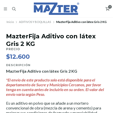
0
Inicio
ADITIVOS Y BOQUILLAS
MazterFija Aditivo con látex Gris 2 KG
MazterFija Aditivo con látex
Gris 2 KG
PRECIO
$12.600
DESCRIPCIÓN
MazterFija Aditivo con látex Gris 2 KG
*El envío de este producto solo está disponible para el
departamento de Sucre y Municipios Cercanos, por favor
tenga en cuenta antes de incluirlo en su orden. El valor del
envío varía según Peso.
Es un aditivo en polvo que se añade a un mortero
convencional de obra (mezcla de arena y cemento) para
mejorar sus condiciones de fraguado y manejabilidad